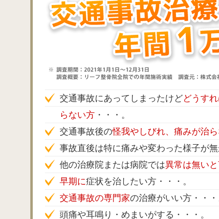
交通事故にあってしまったけど
どうすれ
らない方
・・・。
交通事故後の
怪我やしびれ、痛みが治ら
事故直後は特に痛みや変わった様子が無
他の治療院または病院では
異常は無いと
早期に
症状を治したい方・・・。
交通事故の専門家
の治療がいい方・・・
頭痛や耳鳴り・めまいがする・・・。