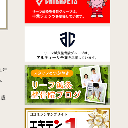
1年
ん
後遺