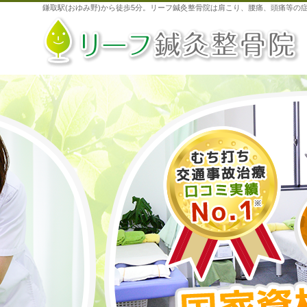
鎌取駅(おゆみ野)から徒歩5分。リーフ鍼灸整骨院は肩こり、腰痛、頭痛等の